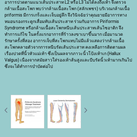
อาการปวดตามแนวเส้นประสาท L2 หรือ L3 ไม่ได้ลงถึงเท้า จึงตรวจ
กล้ามเนื้อสะโพก พบว่ากล้ามเนื้อสะโพก (สลักเพชร) บริเวณกล้ามเนื้อ
priformis มีการเกร็งและเจ็บอยู่ลึก จึงวินิจฉัยว่าคุณยายมีอาการทาง
หมอนรองกระดูกเสื่อมทับเส้นประสาท ร่วมกับอาการ Piriformis
Syndrome หรือกล้ามเนื้อสะโพกหนีบเส้นประสาทเส้นไซอาติก จึง
ทำการแก้ไข ในครั้งแรกอาการที่ร้าวลงขาเบาขึ้นมาก เมื่อมานวด
รักษาครั้งที่สอง อาการเจ็บที่สะโพกแทบไม่มีแล้วแสดงว่ากล้ามเนื้อ
สะโพกคลายตัวจากการหนีบรัดเส้นประสาท คงเหลือการติดตามผล
เรื่องปวดที่นิ้วหัวแม่เท้า ซึ่งเป็นผลจากภาวะนิ้วโป้งเท้าเก (Hallux
Valgus) เนื่องจากสมัยสาวใส่รองเท้าส้นสูงและบีบรัดนิ้วเท้ามากเกินไป
ซึ่งจะได้ทำการบำบัดต่อไป